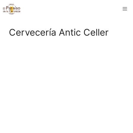
Saltar
M
al
contenido
Cervecería Antic Celler