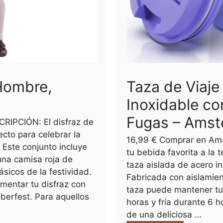
Hombre,
Taza de Viaje
Inoxidable co
Fugas – Amst
RIPCIÓN: El disfraz de
cto para celebrar la
16,99 € Comprar en Am
. Este conjunto incluye
tu bebida favorita a la
una camisa roja de
taza aislada de acero i
sicos de la festividad.
Fabricada con aislamient
entar tu disfraz con
taza puede mantener tu
oberfest. Para aquellos
horas y fría durante 6 h
de una deliciosa …