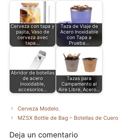
Cerveza con tapa y
Taza de Viaje de
pajita, Vaso de
Acero Inoxidable
cerveza avec
con Tapa a
tapa…
Prueba…
Abridor de botellas
de acero
Tazas para
inoxidable,
Campamento al
accesorios…
Aire Libre, Acero…
Cerveza Modelo.
MZSX Bottle de Bag – Botellas de Cuero
Deja un comentario