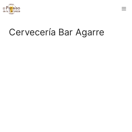
Saltar
M
al
contenido
Cervecería Bar Agarre