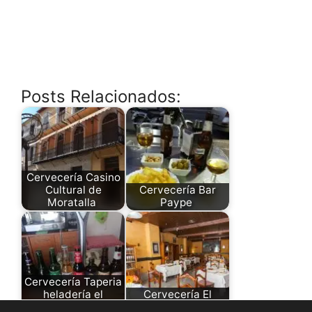
Posts Relacionados:
Cervecería Casino
Cultural de
Cervecería Bar
Moratalla
Paype
Cervecería Taperia
heladería el
Cervecería El
nazareno
Olivar