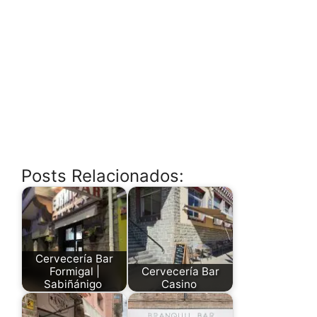
Posts Relacionados:
Cervecería Bar
Formigal |
Cervecería Bar
Sabiñánigo
Casino