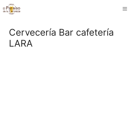
Saltar
M
al
contenido
Cervecería Bar cafetería
LARA