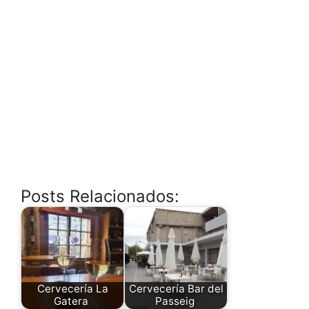
Posts Relacionados:
Cervecería La
Cervecería Bar del
Gatera
Passeig