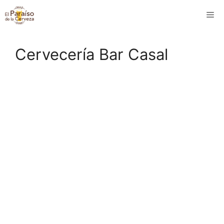
Saltar
M
al
contenido
Cervecería Bar Casal