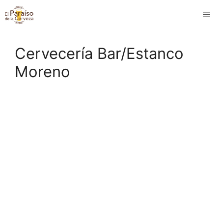
Saltar
M
al
contenido
Cervecería Bar/Estanco
Moreno