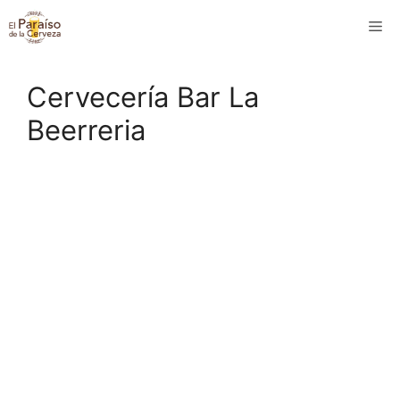
Saltar
M
al
contenido
Cervecería Bar La
Beerreria