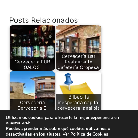
Posts Relacionados:
Cervecería Bar
Cervecería PUB
Restaurante
GALOS
Cafetería Oropesa
Bilbao, la
Cervecería
inesperada capital
Cervecería El
cervecera: análisis
Medievo
de…
Utilizamos cookies para ofrecerte la mejor experiencia en
nuestra web.
Puedes aprender más sobre qué cookies utilizamos o
desactivarlas en los
ajustes
. Ver
Política de Cookies