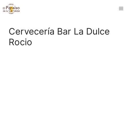
Saltar
M
al
contenido
Cervecería Bar La Dulce
Rocio