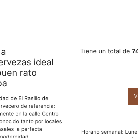
da
Tiene un total de
7
ervezas ideal
buen rato
opa
V
dad de El Rasillo de
vecero de referencia:
mente en la calle Centro
onocido tanto por locales
sales la perfecta
Horario semanal: Lune
a modernidad,