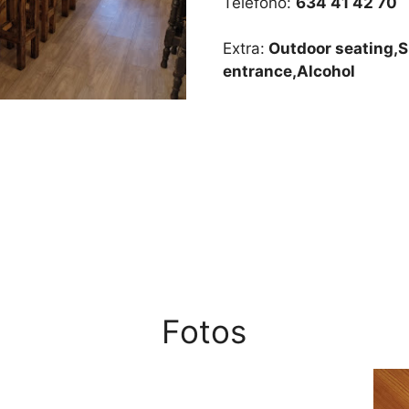
Teléfono:
634 41 42 70
Extra:
Outdoor seating,S
entrance,Alcohol
Fotos