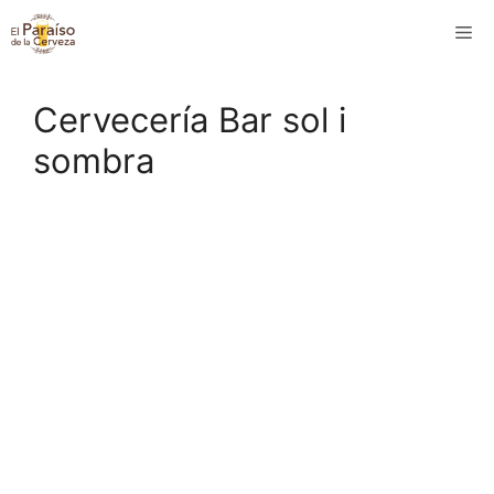
Saltar
M
al
contenido
Cervecería Bar sol i
sombra