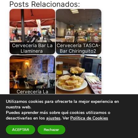
Posts Relacionados:
Cervecería Bar La
Cervecería TASCA-
Llaminera
Bar Chiringuito2
Cervecería La
Confianza
Cervecería Indalo
Utilizamos cookies para ofrecerte la mejor experiencia en
nuestra web.
Puedes aprender más sobre qué cookies utilizamos o
desactivarlas en los
ajustes
. Ver
Política de Cookies
© 2026 El Paraíso de la Cerveza -
Aviso legal y Política
ACEPTAR
Rechazar
de Privacidad
-
Política de Cookies