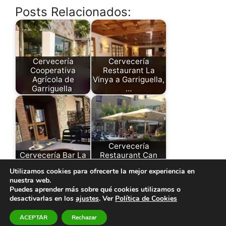
Posts Relacionados:
Cervecería
Cervecería
Cooperativa
Restaurant La
Agrícola de
Vinya a Garriguella,
Garriguella
…
Cervecería
Cervecería Bar La
Restaurant Can
Espera
Batlle
Utilizamos cookies para ofrecerte la mejor experiencia en
nuestra web.
Puedes aprender más sobre qué cookies utilizamos o
desactivarlas en los
ajustes
. Ver
Política de Cookies
© 2026 El Paraíso de la Cerveza -
Aviso legal y Política
ACEPTAR
Rechazar
de Privacidad
-
Política de Cookies