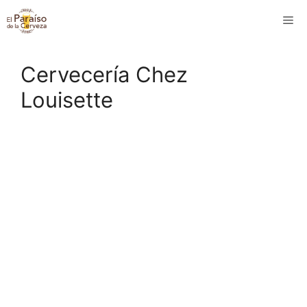
Saltar
M
al
contenido
Cervecería Chez
Louisette