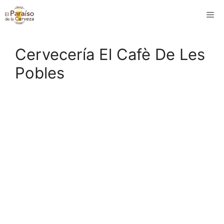
Saltar
M
al
contenido
Cervecería El Cafè De Les
Pobles