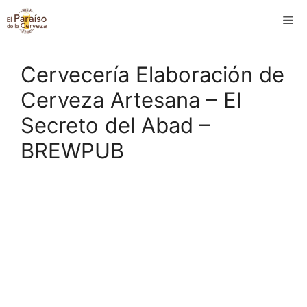
Saltar
M
al
contenido
Cervecería Elaboración de
Cerveza Artesana – El
Secreto del Abad –
BREWPUB