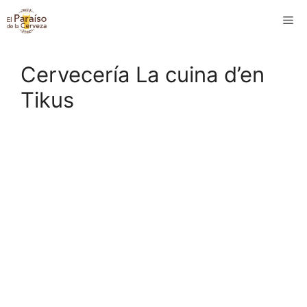
Saltar
M
al
contenido
Cervecería La cuina d’en
Tikus