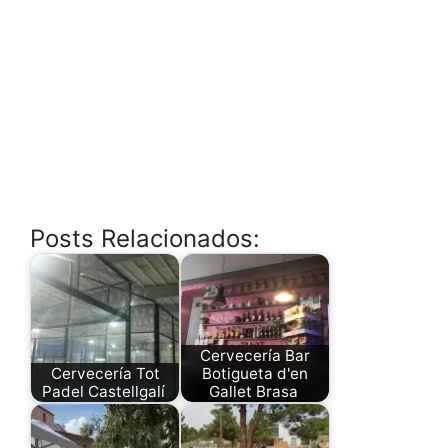
Posts Relacionados:
Cervecería Bar
Cervecería Tot
Botigueta d'en
Padel Castellgalí
Gallet Brasa