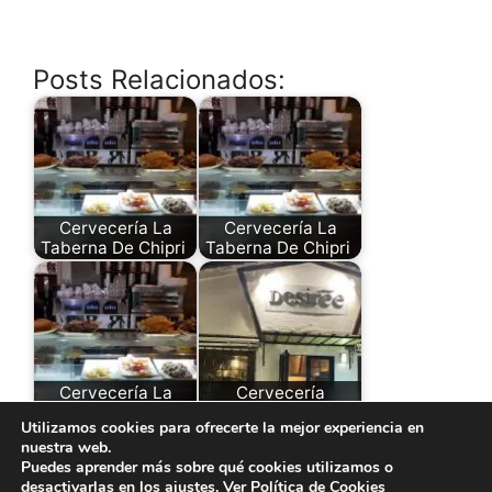
Posts Relacionados:
Cervecería La
Cervecería La
Taberna De Chipri
Taberna De Chipri
Cervecería La
Cervecería
Taberna De Chipri
Tabernita Desiree
Utilizamos cookies para ofrecerte la mejor experiencia en
nuestra web.
Puedes aprender más sobre qué cookies utilizamos o
desactivarlas en los
ajustes
. Ver
Política de Cookies