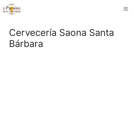
Saltar
M
al
contenido
Cervecería Saona Santa
Bárbara