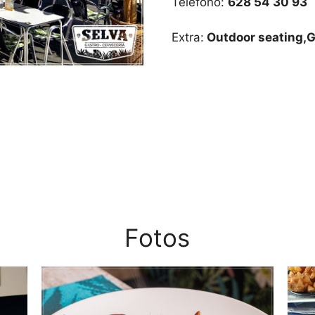
Teléfono:
628 54 30 93
Extra:
Outdoor seating,G
Fotos