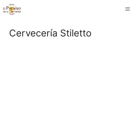
Saltar
M
al
contenido
Cervecería Stiletto