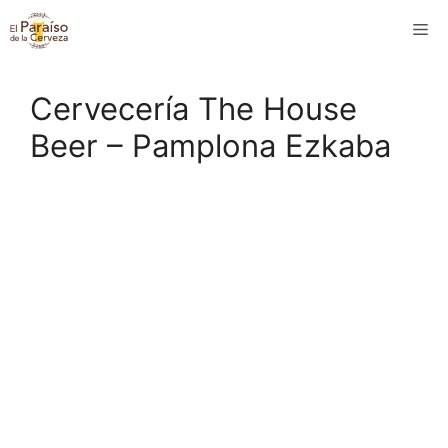
Saltar
M
al
contenido
Cervecería The House
Beer – Pamplona Ezkaba