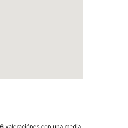
6
valoraciónes con una media