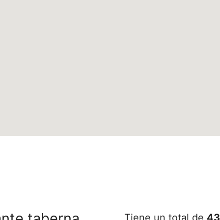
ante taberna
Tiene un total de
43