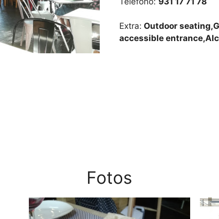
Teléfono:
931 17 71 78
Extra:
Outdoor seating,G
accessible entrance,Al
Fotos