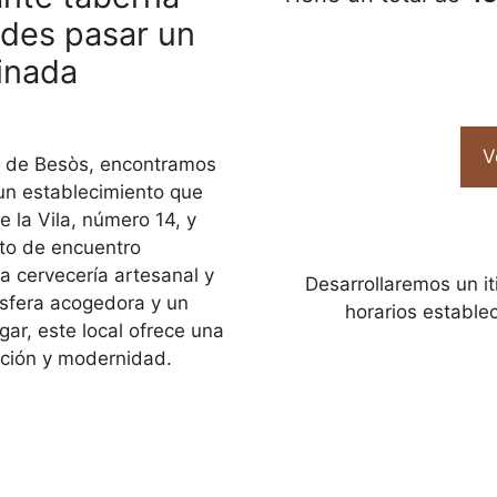
des pasar un
inada
V
à de Besòs, encontramos
 un establecimiento que
 la Vila, número 14, y
to de encuentro
a cervecería artesanal y
Desarrollaremos un it
ósfera acogedora y un
horarios estable
gar, este local ofrece una
ición y modernidad.