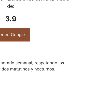
de:
3.9
er en Google
inerario semanal, respetando los
cidos matutinos y nocturnos.