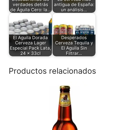
verdades detrás
antigua de España:
de Águila Cero: la…
un análisis…
El Aguila Dorada
Desperados
Cerveza Lager
Cerveza Tequila y
Especial Pack Lata,
El Aguila Sin
24 x 33cl
Filtrar…
Productos relacionados