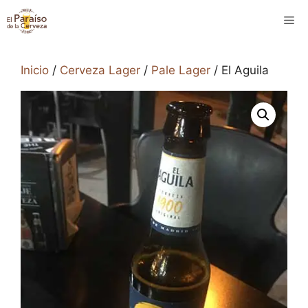
Saltar
M
al
contenido
Inicio
/
Cerveza Lager
/
Pale Lager
/ El Aguila