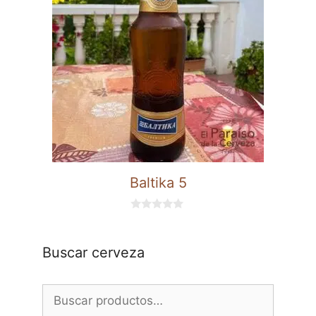
Baltika 5
0
d
e
5
Buscar cerveza
Buscar
por: