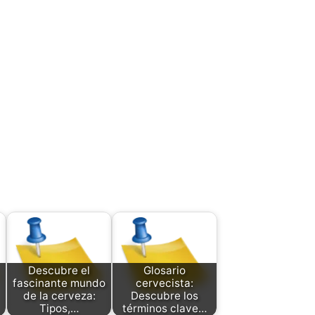
Descubre el
Glosario
fascinante mundo
cervecista:
de la cerveza:
Descubre los
Tipos,…
términos clave…