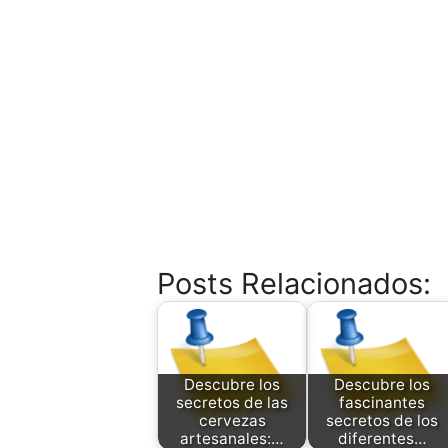
Posts Relacionados:
Descubre los
Descubre los
secretos de las
fascinantes
cervezas
secretos de los
artesanales:…
diferentes…