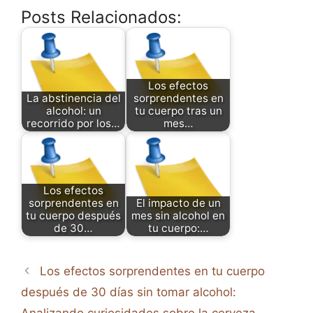
Posts Relacionados:
Los efectos
La abstinencia del
sorprendentes en
alcohol: un
tu cuerpo tras un
recorrido por los…
mes…
Los efectos
sorprendentes en
El impacto de un
tu cuerpo después
mes sin alcohol en
de 30…
tu cuerpo:…
Los efectos sorprendentes en tu cuerpo
después de 30 días sin tomar alcohol: