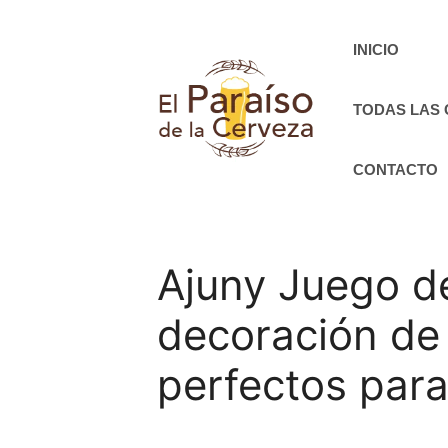
Saltar
al
INICIO
contenido
TODAS LAS
CONTACTO
Ajuny Juego d
decoración de
perfectos para