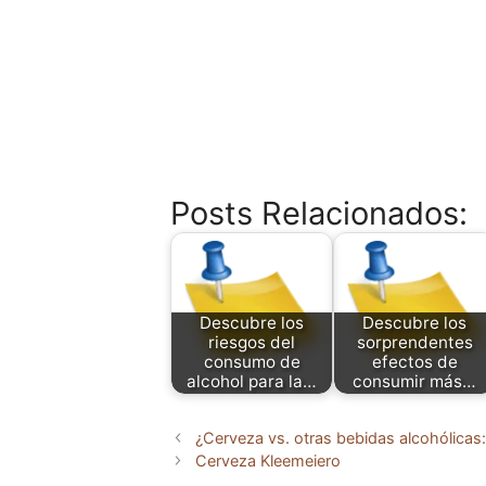
Posts Relacionados:
Descubre los
Descubre los
riesgos del
sorprendentes
consumo de
efectos de
alcohol para la…
consumir más…
¿Cerveza vs. otras bebidas alcohólicas:
Cerveza Kleemeiero