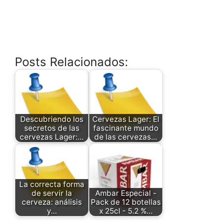
Posts Relacionados:
Descubriendo los
Cervezas Lager: El
secretos de las
fascinante mundo
cervezas Lager:…
de las cervezas…
La correcta forma
de servir la
Ambar Especial -
cerveza: análisis
Pack de 12 botellas
y…
x 25cl - 5.2 %…