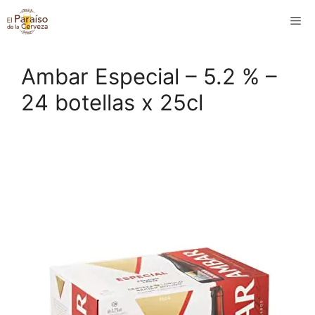
Saltar
M
al
contenido
Ambar Especial – 5.2 % –
24 botellas x 25cl