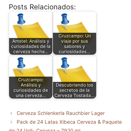
Posts Relacionados:
Cruzcampo: Un
Amstel: Análisis y
viaje por sus
curiosidades de la
sabores y
cerveza hecha…
curiosidades…
Cruzcampo:
Análisis y
Descubriendo los
curiosidades de
secretos de la
una cerveza…
Cerveza Tostada…
Cerveza Schlenkerla Rauchbier Lager
Pack de 24 Latas Xibeca Cerveza & Paquete
de 24 Voll- Cerveza – 7920 ml