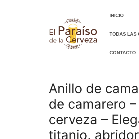
Saltar
al
INICIO
contenido
TODAS LAS
CONTACTO
Anillo de camar
de camarero – 
cerveza – Eleg
titanio, abrido