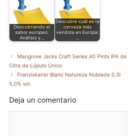
Descubre cuál es la
Descubriendo el
cerveza más
sabor europeo:
vendida en Europa:
Análisis y…
…
Mangrove Jacks Craft Series 40 Pints IPA de
Citra de Lúpulo Único
Franziskaner Blanc Natureza Nublada 0,5l
5,0% vol.
Deja un comentario
Comentario