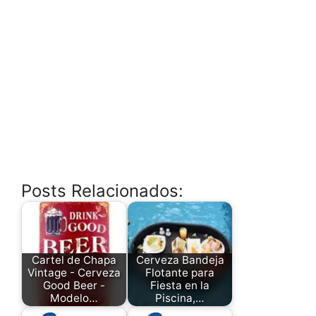
Posts Relacionados:
Cartel de Chapa
Cerveza Bandeja
Vintage - Cerveza
Flotante para
Good Beer -
Fiesta en la
Modelo…
Piscina,…