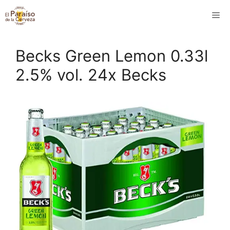
Saltar
M
al
contenido
Becks Green Lemon 0.33l
2.5% vol. 24x Becks