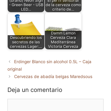
(brand) Neon Sign
El perfil sensorial
- Green Beer - USB
de la cerveza como
LED…
criterio de…
Damm Lemon
Descubriendo los
Cerveza Clara
secretos de las
Mediterránea
cervezas Lager:…
Victoria Cerveza
Erdinger Blanco sin alcohol 0.5L – Caja
original
Cervezas de abadía belgas Maredsous
Deja un comentario
Comentario