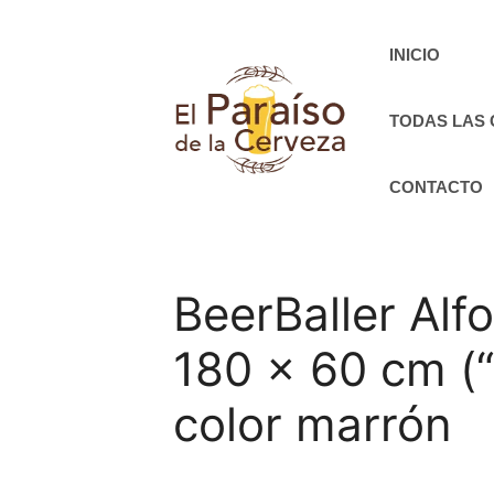
Saltar
al
INICIO
contenido
TODAS LAS
CONTACTO
BeerBaller Alf
180 x 60 cm (
color marrón