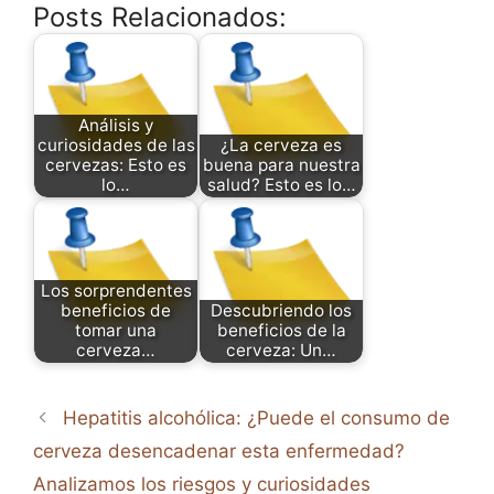
Posts Relacionados:
Análisis y
curiosidades de las
¿La cerveza es
cervezas: Esto es
buena para nuestra
lo…
salud? Esto es lo…
Los sorprendentes
beneficios de
Descubriendo los
tomar una
beneficios de la
cerveza…
cerveza: Un…
Hepatitis alcohólica: ¿Puede el consumo de
cerveza desencadenar esta enfermedad?
Analizamos los riesgos y curiosidades