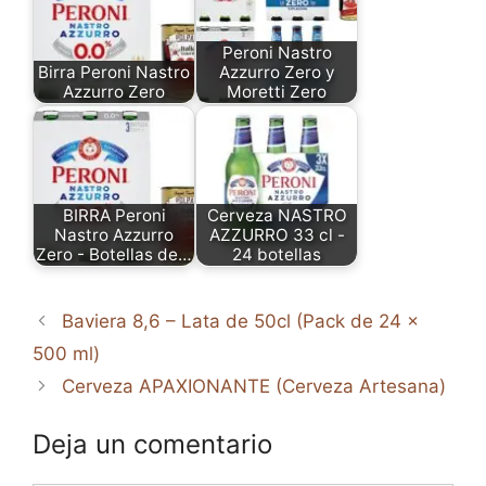
Peroni Nastro
Birra Peroni Nastro
Azzurro Zero y
Azzurro Zero
Moretti Zero
BIRRA Peroni
Cerveza NASTRO
Nastro Azzurro
AZZURRO 33 cl -
Zero - Botellas de…
24 botellas
Baviera 8,6 – Lata de 50cl (Pack de 24 x
500 ml)
Cerveza APAXIONANTE (Cerveza Artesana)
Deja un comentario