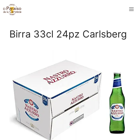
Saltar
M
al
contenido
Birra 33cl 24pz Carlsberg