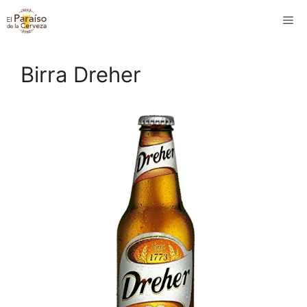
Saltar
M
al
contenido
Birra Dreher