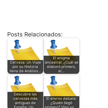
Posts Relacionados:
El enigma
Cerveza: Un Viaje
ancestral: ¿Cuál se
por su Historia
elaboró primero,
llena de Análisis…
el…
Descubre las
cervezas más
El eterno debate:
antiguas de
¿Quién llegó
España: Un…
primero? Vino vs.…