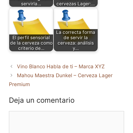
servirla…
cervezas Lager:…
La correcta forma
El perfil sensorial
de servir la
de la cerveza como
cerveza: análisis
criterio de…
y…
Vino Blanco Habla de ti – Marca XYZ
Mahou Maestra Dunkel – Cerveza Lager
Premium
Deja un comentario
Comentario