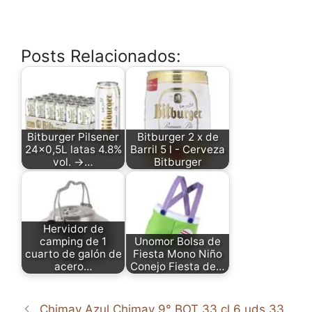
Posts Relacionados:
Bitburger Pilsener
Bitburger 2 x de
24x0,5L latas 4.8%
Barril 5 l - Cerveza
vol. →…
Bitburger
Hervidor de
camping de 1
Unomor Bolsa de
cuarto de galón de
Fiesta Mono Niño
acero…
Conejo Fiesta de…
Chimay Azul Chimay 9° BOT 33 cl 6 uds 33