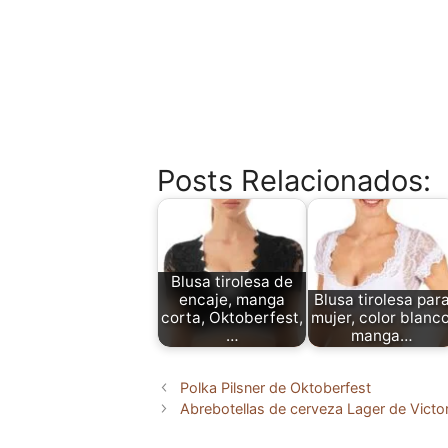
Posts Relacionados:
Blusa tirolesa de
encaje, manga
Blusa tirolesa par
corta, Oktoberfest,
mujer, color blanco
…
manga…
Polka Pilsner de Oktoberfest
Abrebotellas de cerveza Lager de Victor