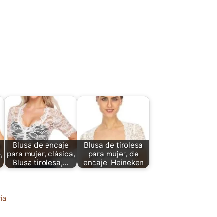
a
Blusa de encaje
Blusa de tirolesa
,
para mujer, clásica,
para mujer, de
Blusa tirolesa,…
encaje: Heineken
ia