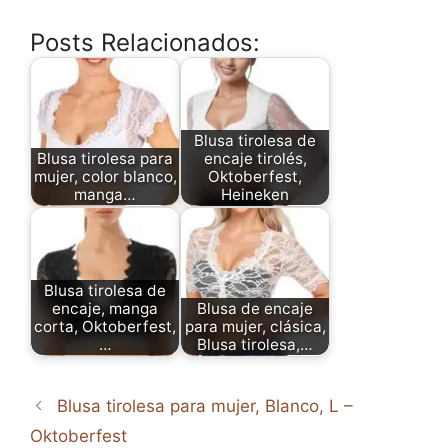
Posts Relacionados:
Blusa tirolesa de
Blusa tirolesa para
encaje tirolés,
mujer, color blanco,
Oktoberfest,
manga…
Heineken
Blusa tirolesa de
encaje, manga
Blusa de encaje
corta, Oktoberfest,
para mujer, clásica,
…
Blusa tirolesa,…
Blusa tirolesa para mujer, Blanco, L –
Oktoberfest