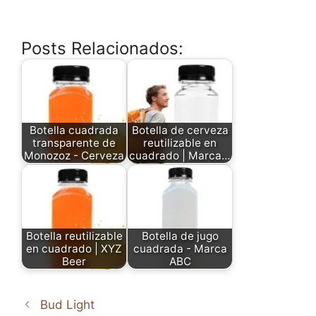
Posts Relacionados:
Botella cuadrada
Botella de cerveza
transparente de
reutilizable en
Monozoz - Cerveza
cuadrado | Marca…
Botella reutilizable
Botella de jugo
en cuadrado | XYZ
cuadrada - Marca
Beer
ABC
Bud Light