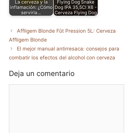
La cerveza y la
Flying Dog Snake
inflamación: ¿Cómo
Dog IPA 35,5Cl X6 -
servirla…
Cerveza Flying Dog
Affligem Blonde Fût Pression 5L: Cerveza
Affligem Blonde
El mejor manual antirresaca: consejos para
combatir los efectos del alcohol con cerveza
Deja un comentario
Comentario