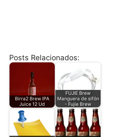
Posts Relacionados:
FUJIE Brew
Birra2 Brew IPA
Manguera de sifón
Juice 12 Ud
- Fujie Brew