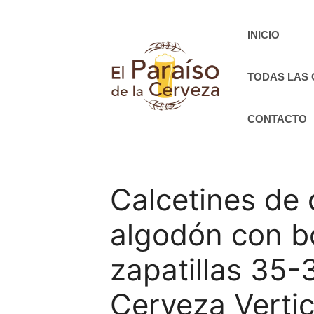
Saltar
al
INICIO
contenido
TODAS LAS
CONTACTO
Calcetines de 
algodón con bo
zapatillas 35-3
Cerveza Vertic