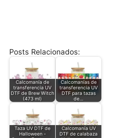
Posts Relacionados:
Calcomanía de
Calcomanías de
transferencia UV
transferencia UV
DTF de Brew Witch
DTF para tazas
(473 ml)
de…
Taza UV DTF de
Calcomanía UV
Halloween -
DTF de calabaza