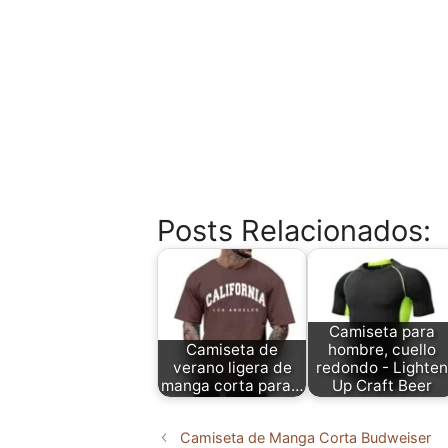
Posts Relacionados:
Camiseta para
Camiseta de
hombre, cuello
verano ligera de
redondo - Lighten
manga corta para…
Up Craft Beer
Camiseta de Manga Corta Budweiser