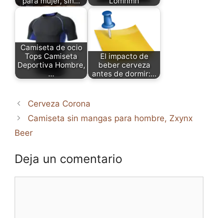
para mujer, sin…
Lomhmn
Camiseta de ocio
Tops Camiseta
El impacto de
Deportiva Hombre,
beber cerveza
…
antes de dormir:…
Cerveza Corona
Camiseta sin mangas para hombre, Zxynx
Beer
Deja un comentario
Comentario