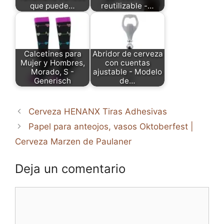
que puede…
reutilizable -…
Calcetines para
Abridor de cerveza
Mujer y Hombres,
con cuentas
Morado, S -
ajustable - Modelo
Generisch
de…
Cerveza HENANX Tiras Adhesivas
Papel para anteojos, vasos Oktoberfest |
Cerveza Marzen de Paulaner
Deja un comentario
Comentario