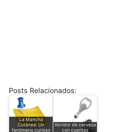
Posts Relacionados:
La Mancha
Cutánea: Un
Abridor de cerveza
fenómeno curioso
con cuentas