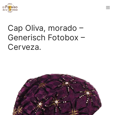
Saltar
M
al
contenido
Cap Oliva, morado –
Generisch Fotobox –
Cerveza.