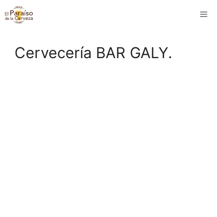
Saltar
M
al
contenido
Cervecería BAR GALY.