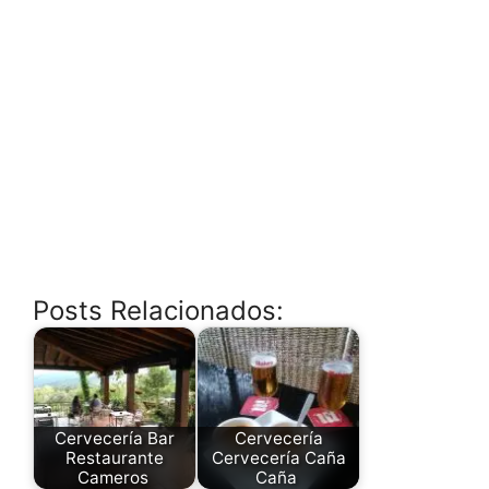
Posts Relacionados:
Cervecería Bar
Cervecería
Restaurante
Cervecería Caña
Cameros
Caña