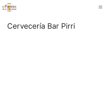
Saltar
M
al
contenido
Cervecería Bar Pirri