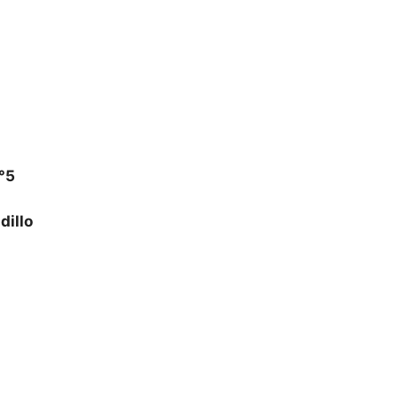
°5
dillo