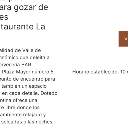
ara gozar de
es
taurante La
V
alidad de Valle de
ronómico que deleita a
cervecería BAR
Horario establecido: 10
n Plaza Mayor número 5,
 punto de encuentro para
o también un espacio
a en cada detalle. Dotado
ntina ofrece una
re libre donde los
ambiente relajado y
s soleadas o las noches