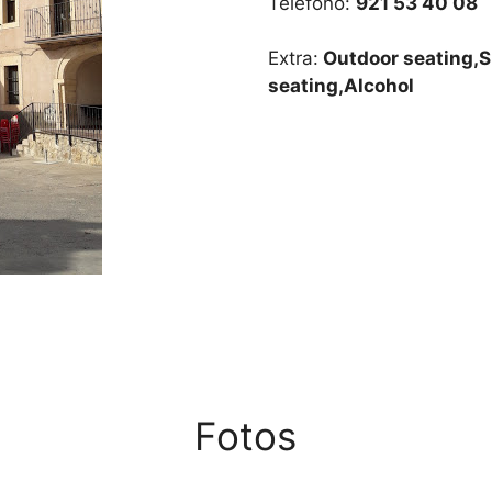
Teléfono:
921 53 40 08
Extra:
Outdoor seating,S
seating,Alcohol
Fotos