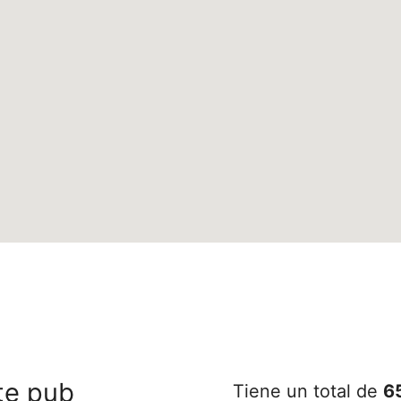
te pub
Tiene un total de
6